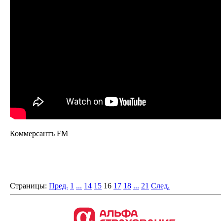
Коммерсантъ FM
Страницы:
Пред.
1
...
14
15
16
17
18
...
21
След.