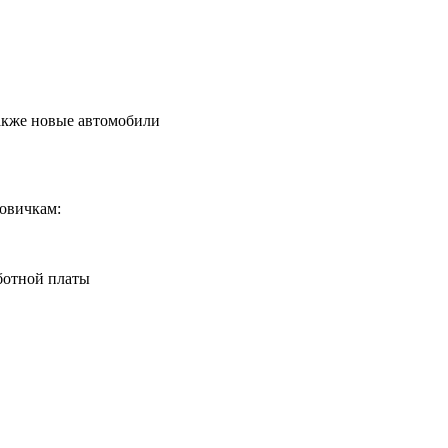
также новые автомобили
новичкам:
ботной платы